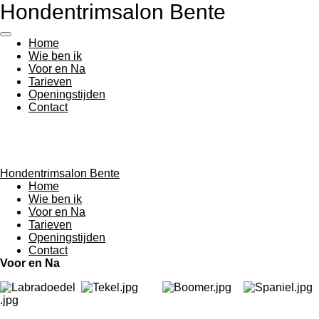
Hondentrimsalon Bente
Ga
direct
naar
Home
de
Wie ben ik
hoofdinhoud
Voor en Na
Tarieven
Openingstijden
Contact
Hondentrimsalon Bente
Home
Wie ben ik
Voor en Na
Tarieven
Openingstijden
Contact
Voor en Na